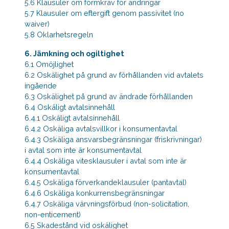
5.6 Klausuler om formkrav för ändringar
5.7 Klausuler om eftergift genom passivitet (no
waiver)
5.8 Oklarhetsregeln
6. Jämkning och ogiltighet
6.1 Omöjlighet
6.2 Oskälighet på grund av förhållanden vid avtalets
ingående
6.3 Oskälighet på grund av ändrade förhållanden
6.4 Oskäligt avtalsinnehåll
6.4.1 Oskäligt avtalsinnehåll
6.4.2 Oskäliga avtalsvillkor i konsumentavtal
6.4.3 Oskäliga ansvarsbegränsningar (friskrivningar)
i avtal som inte är konsumentavtal
6.4.4 Oskäliga vitesklausuler i avtal som inte är
konsumentavtal
6.4.5 Oskäliga förverkandeklausuler (pantavtal)
6.4.6 Oskäliga konkurrensbegränsningar
6.4.7 Oskäliga värvningsförbud (non-solicitation,
non-enticement)
6.5 Skadestånd vid oskälighet