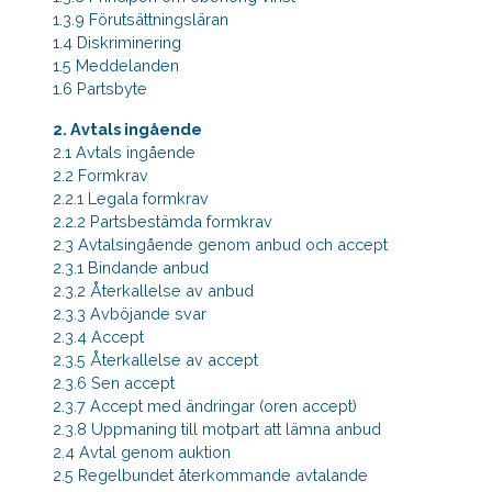
1.3.9 Förutsättningsläran
1.4 Diskriminering
1.5 Meddelanden
1.6 Partsbyte
2. Avtals ingående
2.1 Avtals ingående
2.2 Formkrav
2.2.1 Legala formkrav
2.2.2 Partsbestämda formkrav
2.3 Avtalsingående genom anbud och accept
2.3.1 Bindande anbud
2.3.2 Återkallelse av anbud
2.3.3 Avböjande svar
2.3.4 Accept
2.3.5 Återkallelse av accept
2.3.6 Sen accept
2.3.7 Accept med ändringar (oren accept)
2.3.8 Uppmaning till motpart att lämna anbud
2.4 Avtal genom auktion
2.5 Regelbundet återkommande avtalande