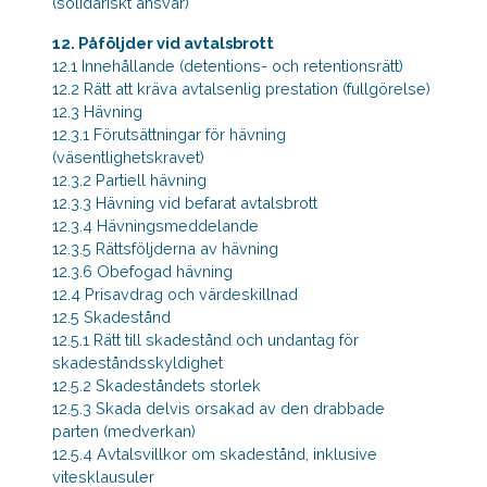
(solidariskt ansvar)
12. Påföljder vid avtalsbrott
12.1 Innehållande (detentions- och retentionsrätt)
12.2 Rätt att kräva avtalsenlig prestation (fullgörelse)
12.3 Hävning
12.3.1 Förutsättningar för hävning
(väsentlighetskravet)
12.3.2 Partiell hävning
12.3.3 Hävning vid befarat avtalsbrott
12.3.4 Hävningsmeddelande
12.3.5 Rättsföljderna av hävning
12.3.6 Obefogad hävning
12.4 Prisavdrag och värdeskillnad
12.5 Skadestånd
12.5.1 Rätt till skadestånd och undantag för
skadeståndsskyldighet
12.5.2 Skadeståndets storlek
12.5.3 Skada delvis orsakad av den drabbade
parten (medverkan)
12.5.4 Avtalsvillkor om skadestånd, inklusive
vitesklausuler