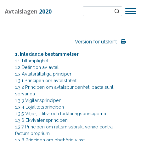
Avtalslagen
2020
Version för utskrift
1. Inledande bestämmelser
1.1 Tillämplighet
1.2 Definition av avtal
1.3 Avtalsrättsliga principer
1.3.1 Principen om avtalsfrihet
1.3.2 Principen om avtalsbundenhet, pacta sunt
servanda
1.3.3 Vigilansprincipen
1.3.4 Lojalitetsprincipen
1.3.5 Vilje-, tillits- och förklaringsprinciperna
1.3.6 Ekvivalensprincipen
1.3.7 Principen om rättsmissbruk, venire contra
factum proprium
1.3.8 Principen om obehörig vinst