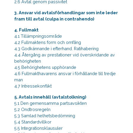
2.6 Avtal genom passivitet
3. Ansvar vid avtalsförhandlingar som inte leder
fram till avtal (culpa in contrahendo)
4. Fullmakt
4.1 Tillämpningsområde
4.2 Fullmaktens form och omfång
4.3 Godkännande i efterhand. Ratihabering
4.4 Återgång av prestationer vid överskridande av
behörigheten
4.5 Behörighetens upphörande
4.6 Fullmakthavarens ansvar i förhållande till tredje
man
4.7 Intressekonflikt
5. Avtals innehåll (avtalstolkning)
5.1 Den gemensamma partsavsikten
5.2 Ondtrosregeln
5.3 Samlad helhetsbedömning
5.4 Standardvillkor
5.5 Integrationsklausuler