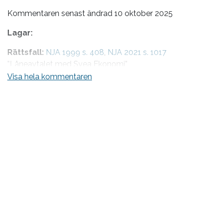
Kommentaren senast ändrad 10 oktober 2025
Lagar:
Rättsfall:
NJA 1999 s. 408
,
NJA 2021 s. 1017
”Låneavtalet med Svea Ekonomi”
Visa hela kommentaren
Litteratur:
J. Ramberg & C. Ramberg, Allmän avtalsrätt,
2025 kap. 1.4.2 med litteraturhänvisningar
Internationella instrument:
UNIDROIT Principles Art.
1.3, DCFR II.-1:103
Vad är en princip? Hur kan den användas praktiskt?
Vad som utgör en rättsprincip och funktionerna med
rättsprinciper är omtvistat. Jag kommer inte att hänvisa
till den omfattande litteraturen rörande dessa frågor (se
vidare allmän rättslära, rättsfilosofi).