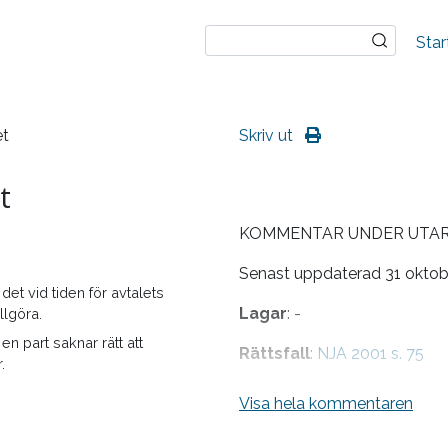
Star
et
Skriv ut
t
KOMMENTAR UNDER UTA
Senast uppdaterad 31 oktob
 det vid tiden för avtalets
Lagar
: -
llgöra.
 en part saknar rätt att
Rättsfall
:
NJA 2001 s. 75
.
Litteratur
: J. Ramberg & C. 
Visa hela kommentaren
Hellner m.fl., Speciell avtalsr
Omöjlighetsläran, i Festskrift