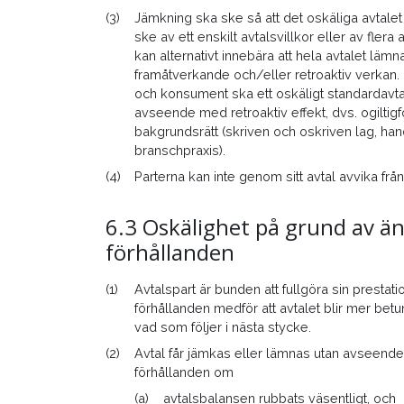
(3)
Jämkning ska ske så att det oskäliga avtalet 
ske av ett enskilt avtalsvillkor eller av flera
kan alternativt innebära att hela avtalet l
framåtverkande och/eller retroaktiv verkan. 
och konsument ska ett oskäligt standardavtal
avseende med retroaktiv effekt, dvs. ogiltig
bakgrundsrätt (skriven och oskriven lag, ha
branschpraxis).
(4)
Parterna kan inte genom sitt avtal avvika f
6.3 Oskälighet på grund av ä
förhållanden
(1)
Avtalspart är bunden att fullgöra sin presta
förhållanden medför att avtalet blir mer be
vad som följer i nästa stycke.
(2)
Avtal får jämkas eller lämnas utan avseend
förhållanden om
(a)
avtalsbalansen rubbats väsentligt, och