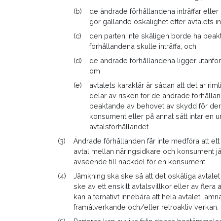
(b)
de ändrade förhållandena inträffar eller
gör gällande oskälighet efter avtalets 
(c)
den parten inte skäligen borde ha beakt
förhållandena skulle inträffa, och
(d)
de ändrade förhållandena ligger utanför
om
(e)
avtalets karaktär är sådan att det är riml
delar av risken för de ändrade förhålla
beaktande av behovet av skydd för de
konsument eller på annat sätt intar en u
avtalsförhållandet.
(3)
Ändrade förhållanden får inte medföra att ett 
avtal mellan näringsidkare och konsument j
avseende till nackdel för en konsument.
(4)
Jämkning ska ske så att det oskäliga avtalet 
ske av ett enskilt avtalsvillkor eller av flera
kan alternativt innebära att hela avtalet l
framåtverkande och/eller retroaktiv verkan.