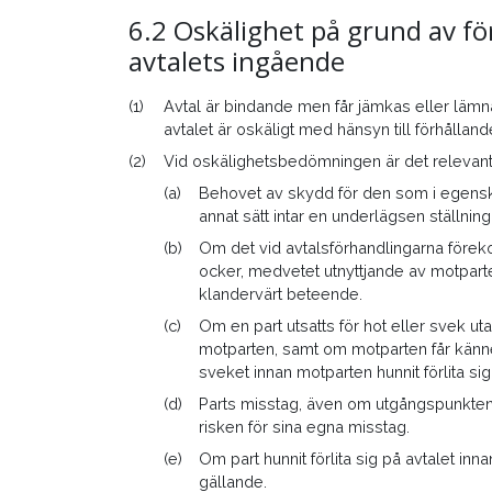
6.2 Oskälighet på grund av fö
avtalets ingående
(1)
Avtal är bindande men får jämkas eller lä
avtalet är oskäligt med hänsyn till förhålland
(2)
Vid oskälighetsbedömningen är det relevant 
(a)
Behovet av skydd för den som i egens
annat sätt intar en underlägsen ställning 
(b)
Om det vid avtalsförhandlingarna förekom
ocker, medvetet utnyttjande av motpart
klandervärt beteende.
(c)
Om en part utsatts för hot eller svek u
motparten, samt om motparten får känn
sveket innan motparten hunnit förlita sig
(d)
Parts misstag, även om utgångspunkten 
risken för sina egna misstag.
(e)
Om part hunnit förlita sig på avtalet in
gällande.