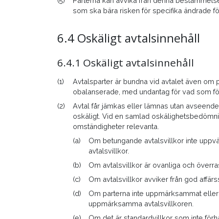
(5)
Parterna kan avvika från denna bestämmels
som ska bära risken för specifika ändrade f
6.4 Oskäligt avtalsinnehåll
6.4.1 Oskäligt avtalsinnehåll
(1)
Avtalsparter är bundna vid avtalet även om p
obalanserade, med undantag för vad som följ
(2)
Avtal får jämkas eller lämnas utan avseende 
oskäligt. Vid en samlad oskälighetsbedömni
omständigheter relevanta.
(a)
Om betungande avtalsvillkor inte uppvä
avtalsvillkor.
(b)
Om avtalsvillkor är ovanliga och överr
(c)
Om avtalsvillkor avviker från god affärs
(d)
Om parterna inte uppmärksammat eller i
uppmärksamma avtalsvillkoren.
(e)
Om det är standardvillkor som inte förha