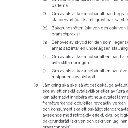
parterna.
(f)
Om avtalsvillkor innebär att part begräns
klandervärt (oaktsamt, grovt oaktsamt e
(g)
Bakgrundsrätten (skriven och oskriven 
branschpraxis).
(h)
Behovet av skydd för den som i egens
annat sätt intar en underlägsen ställning 
(i)
Om avtalsvillkor innebär att en part har
avtalstillämpningen.
(j)
Om avtalsvillkor innebär att en part ö
motpartens avtalsbrott.
(3)
Jämkning ska ske så att det oskäliga avtalet 
ske av ett enskilt avtalsvillkor eller av flera
kan alternativt innebära att hela avtalet l
framåtverkande och/eller retroaktiv verkan. 
och konsument ska ett oskäligt standardavtal
avseende med retroaktiv effekt, dvs. ogiltig
bakgrundsrätt (skriven och oskriven lag, ha
branschpraxis).