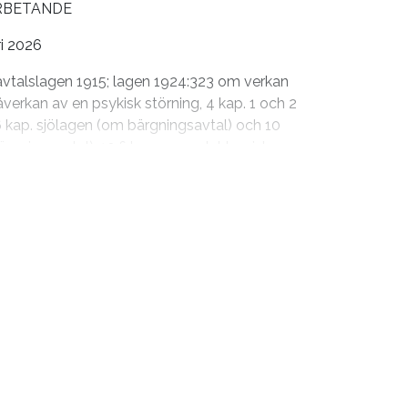
RBETANDE
t
: UNIDROIT Principles Art. 3.3, PECL 4:102,
i 2026
of Nordic Contract Law § 8-6(a)
 avtalslagen 1915; lagen 1924:323 om verkan
iskt intressant men saknar praktisk
åverkan av en psykisk störning, 4 kap. 1 och 2
a www.avtalslagen2020.se
6.2
, 6.3 och 6.4
6 kap. sjölagen (om bärgningsavtal) och 10
llgöra en prestation kan spela roll vid
bärgningsavtal); 10 § lagen om elektronisk
är vidare möjligt att omöjlighet kan vara
talets innehåll, särskilt med hänsyn till
ts ingående och med hänsyn till avtalets
31/EG)
.avtalslagen2020.se
5.3
(c) och (e).
 NJA 1980 s 1,
NJA 1980 s. 263
,
NJA 1985 s.
rincipen att ingen kan förpliktas att utföra
86 s. 596
,
NJA 1986 s. 748
,
NJA 1987 s. 885
,
lla est obligatio). Detta är självklart på så
dalens elleveranser”, NJA 1999 s 408,
NJA
 att göra något som är omöjligt. Men det är
NJA 2016 s. 1195
”Skåpet på
alet i natura som faller bort. Det kan alltså
s. 113
”Den övertagna
n fullgörelse aktualiseras. Den som bryter
 2020 s. 624
”Den oskäliga skifteslikviden”,
ott) att utföra en omöjlig avtalsprestation
på Karlaplan”,
NJA 2025 s. 719
”Nätkasinot”
g om motparten med fog kunde räkna med den