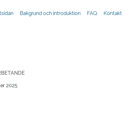
tsidan
Bakgrund och introduktion
FAQ
Kontakt
RBETANDE
er 2025
Ramberg, Allmän avtalsrätt, 2025 kap. 10.2; J.
ätt, 2 häftet, 2024, kap. 16.2.1; T. Ingvarsson,
 till Svante O Johansson, 2025 s. 403 ff.