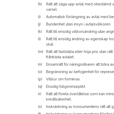
(h)
Rätt att säga upp avtal med obestämd va
varsel.
(i)
Automatisk förlängning av avtal med be
(j)
Bundenhet utan insyn i avtalsvillkoren.
(k)
Rätt till ensidig villkorsändring utan angiv
(l)
Rätt till ensidig ändring av egenskap hos 
skäl.
(m)
Rätt att fastställa eller höja pris utan rä
frånträda avtalet.
(n)
Ensamrätt för näringsidkaren att tolka av
(o)
Begränsning av befogenhet för represen
(p)
Villkor om formkrav.
(q)
Ensidig fullgörelseplikt.
(r)
Rätt att företa överlåtelse som kan m
kreditsäkerhet.
(s)
Inskränkning av konsumentens rätt att gå
(t)
Inskränkning av konsumentens tillgång t