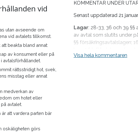
KOMMENTAR UNDER UTA
rhållanden vid
Internationella instrumen
Senast uppdaterad 21 januar
DCFR II-7:102, Restatement 
Lagar
: 28-33, 36 och 39 §§
mnas utan avseende om
Denna bestämmelse är teoret
av avtal som slutits under p
ena vid avtalets tillkomst.
betydelse. Se istället dett
§§ försäkringsavtalslagen; 1
enligt vilka omöjlighet att fu
att beakta bland annat:
kap. 2 § luftfartslagen (om 
oskälighetsbedömningar. Det 
kap av konsument eller på
Visa hela kommentaren
handel
relevant för att fastställa av
i avtalsförhållandet.
omständigheterna vid avtale
e-handelsdirektivet (2000/
mit rättsstridigt hot, svek,
ändamål och syfte, se www
ens misstag eller annat
Rättsfall
:
NJA 1936 s. 598
,
Redan i romersk rätt gällde p
373
,
NJA 1986 s. 495
,
NJA 19
tan medverkan av
det omöjliga (impossibilum nu
NJA 1991 s. 3
”Mjölby-Svartå
edom om hotet eller
sätt att ingen kan förpliktas
2011 s. 67
,
NJA 2013 s. 1130
;
 på avtalet.
endast plikten att
fullgöra
avt
Internetauktionen”,
NJA 2017 
är att vardera parten bär
vara så att andra påföljder ä
överlåtelsebesiktningen”,
NJA
mot ett löfte (begår avtalsbr
NJA 2022 s. 82
”Lägenheten 
nan oskäligheten görs
kan bli skadeståndsskyldi