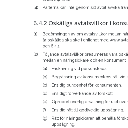
(4)
Parterna kan inte genom sitt avtal avvika f
6.4.2 Oskäliga avtalsvillkor i ko
(1)
Bedömningen av om avtalsvillkor mellan nä
är oskäliga ska ske i enlighet med
www.avta
och 6.4.1.
(2)
Följande avtalsvillkor presumeras vara oskäl
mellan en näringsidkare och en konsument.
(a)
Friskrivning vid personskada.
(b)
Begränsning av konsumentens rätt vid a
(c)
Ensidig bundenhet för konsumenten.
(d)
Ensidigt förverkande av förskott.
(e)
Oproportionerlig ersättning för uteblive
(f)
Ensidig rätt till godtycklig uppsägning.
(g)
Rätt för näringsidkaren att behålla försk
uppsägning.